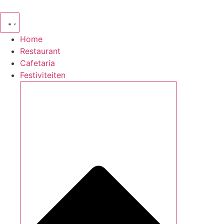
Ga
naar
de
Home
inhoud
Restaurant
Cafetaria
Festiviteiten